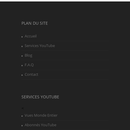
PLAN DU SITE
Accueil
Services YouTube
Blog
F.A.Q
Contact
SERVICES YOUTUBE
<
Vues Monde Entier
Abonnés YouTube